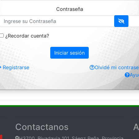
Contraseña
¿Recordar cuenta?
Registrarse
Olvidé mi contras
Ayu
Contactanos
A
H3700, Rivadavia 101, Sáenz Peña, Provincia