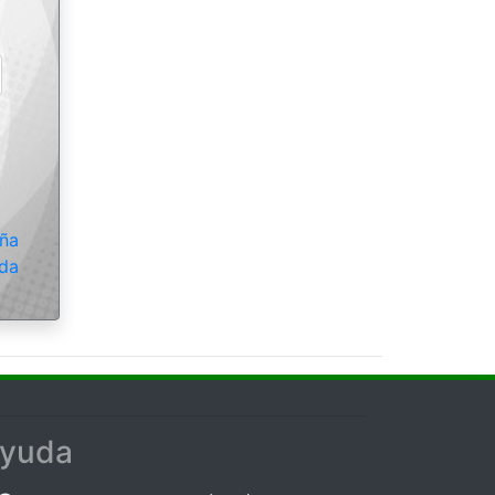
eña
da
yuda