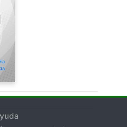
eña
da
yuda