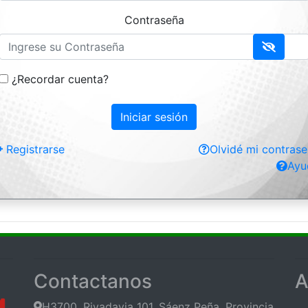
Contraseña
¿Recordar cuenta?
Registrarse
Olvidé mi contras
Ayu
Contactanos
A
H3700, Rivadavia 101, Sáenz Peña, Provincia